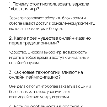
1. Почему стоит использовать зеркала
1xbet для игр?
Зеркала позволяют обходить блокировки и
обеспечивают доступ к обновлённому контенту,
включая новые игры и бонусы.
2. Какие преимущества онлайн-казино
перед традиционными?
Удобство, широкий выбор игр, возможность
играть в любое время и доступ к уникальным
онлайн-бонусам.
3. Как новые технологии влияют на
онлайн-геймификацию?
Они делают опыт игр более захватывающим и
безопасным, а также увеличивают
взаимодействие между игроками.
4. Есть ли особенности в доступе к