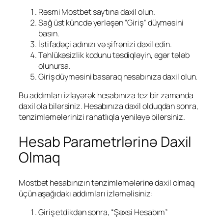
Rəsmi Mostbet saytına daxil olun.
Sağ üst küncdə yerləşən “Giriş” düyməsini
basın.
İstifadəçi adınızı və şifrənizi daxil edin.
Təhlükəsizlik kodunu təsdiqləyin, əgər tələb
olunursa.
Giriş düyməsini basaraq hesabınıza daxil olun.
Bu addımları izləyərək hesabınıza tez bir zamanda
daxil ola bilərsiniz. Hesabınıza daxil olduqdan sonra,
tənzimləmələrinizi rahatlıqla yeniləyə bilərsiniz.
Hesab Parametrlərinə Daxil
Olmaq
Mostbet hesabınızın tənzimləmələrinə daxil olmaq
üçün aşağıdakı addımları izləməlisiniz:
Giriş etdikdən sonra, “Şəxsi Hesabım”