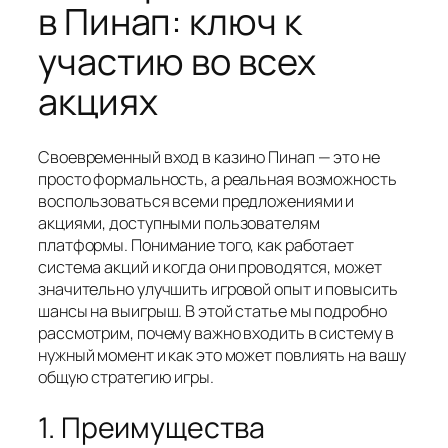
в Пинап: ключ к
участию во всех
акциях
Своевременный вход в казино Пинап — это не
просто формальность, а реальная возможность
воспользоваться всеми предложениями и
акциями, доступными пользователям
платформы. Понимание того, как работает
система акций и когда они проводятся, может
значительно улучшить игровой опыт и повысить
шансы на выигрыш. В этой статье мы подробно
рассмотрим, почему важно входить в систему в
нужный момент и как это может повлиять на вашу
общую стратегию игры.
1. Преимущества