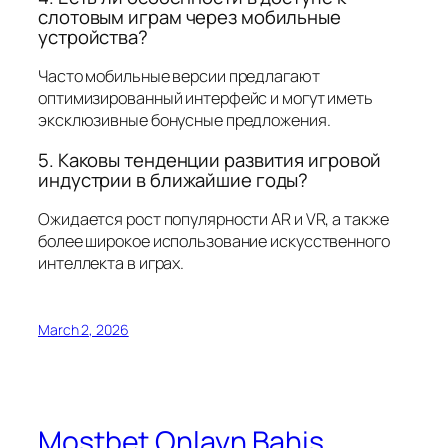
слотовым играм через мобильные
устройства?
Часто мобильные версии предлагают
оптимизированный интерфейс и могут иметь
эксклюзивные бонусные предложения.
5. Каковы тенденции развития игровой
индустрии в ближайшие годы?
Ожидается рост популярности AR и VR, а также
более широкое использование искусственного
интеллекта в играх.
March 2, 2026
Mostbet Onlayn Bahis