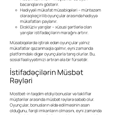
bacarıqlarını göstərir.
Hədiyyəli mükafat müsabiqələri – müntəzəm
olaraq keçirilib oyunçular arasında hədiyyə
mükafatları paylanır.
Eksklüziv yarışlar – xüsusi şərtlərlə olan
yarışlar istifadəçilərin marağını artırır.
Müsabiqələrdə iştirak edən oyunçular yalnız
mükafatlar qazanmaqla qalmır, eyni zamanda
platformdakı digər oyunçularla tanış olurlar. Bu,
sosial fəaliyyətimizi artıran əla bir fürsətdir.
İstifadəçilərin Müsbət
Rəyləri
Mostbet-in təqdim etdiyi bonuslar və təkliflər
müştərilər arasında müsbət rəylərə səbəb olur.
Oyunçular, bonusların əldə edilməsinin asan
olduğunu, fərqli imkanların olmasını, eyni zamanda