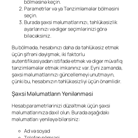
bölməsinə keçin.
Parametrlər və ya Tənzimləmələr bölməsini
seçin.
Burada şəxsi məlumatlarınızı, təhlükəsizlik
ayarlarınızı və digər seçimlərinizi görə
biləcəksiniz.
Bu bölmədə, hesabınızı daha da təhlükəsiz etmək
üçün şifrəni dəyişmək, iki faktorlu
autentifikasiyadan istifadə etmək və digər müvafiq
tənzimləmələr etmək imkanınız var. Eyni zamanda,
şəxsi məlumatlarınızı güncellemeyi unutmayın,
çünki bu, hesabınızın təhlükəsizliyi üçün önəmlidir.
Şəxsi Məlumatların Yenilənməsi
Hesab parametrlərinizi düzəltmək üçün şəxsi
məlumatlarınıza daxil olun. Burada aşağıdakı
məlumatları yeniləyə bilərsiniz:
Ad və soyad
Telefon nömrəsi