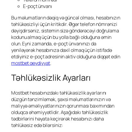
E-poçt ünvanı
Bu məlumatların dəqiq və güncəl olması, hesabınızın
təhlükəsizliyi üçün kritikdir. Əgər telefon nömrənizi
dəyişdirsəniz, sistemin sizə göndərəcəyi doğrulama
kodunu almaq üçün bu yolla bağlı olduğuna əmin
olun. Eyni zamanda, e-poçt ünvanınızı da
yeniləyərək hesabınıza daxil olmaq üçün istifadə
etdiyiniz e-poçt adresinin aktiv olduğuna diqqət edin
mostbet qeydiyyat
.
Təhlükəsizlik Ayarları
Mostbet hesabınızdakı təhlükəsizlik ayarlarını
düzgün tənzimləmək, şəxsi məlumatlarınızın və
maliyyə əməliyyatlarınızın qorunması baxımından
olduqca əhəmiyyətlidir. Aşağıdakı təhlükəsizlik
tədbirlərini həyata keçirərək hesabınızı daha
təhlükəsiz edə bilərsiniz: