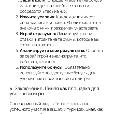
или акции для вас наиболее важны и
сосредоточьтесь на них.
Изучите условия:
Каждая акция имеет
свои правила и условия. Убедитесь, что вы
знакомы с ними, прежде чем участвовать.
Играйте разумно:
Лимитируйте свои
ставки и играйте на те суммы, которые вы
готовы потратить.
Анализируйте свои результаты:
Следите
за своей игрой и анализируйте, что
работает, а что нет.
Используйте бонусы:
Обязательно
используйте все доступные бонусы для
увеличения своих шансов на выигрыш.
4. Заключение: Пинап как площадка для
успешной игры
Своевременный вход в Пинап — это залог
успешного участия в акциях и турнирах. Зная, как