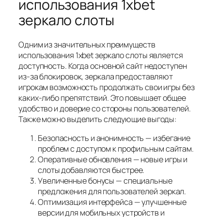
использования 1xbet
зеркало слоты
Одним из значительных преимуществ
использования 1xbet зеркало слоты является
доступность. Когда основной сайт недоступен
из-за блокировок, зеркала предоставляют
игрокам возможность продолжать свои игры без
каких-либо препятствий. Это повышает общее
удобство и доверие со стороны пользователей.
Также можно выделить следующие выгоды:
Безопасность и анонимность — избегание
проблем с доступом к профильным сайтам.
Оперативные обновления — новые игры и
слоты добавляются быстрее.
Увеличенные бонусы — специальные
предложения для пользователей зеркал.
Оптимизация интерфейса — улучшенные
версии для мобильных устройств и