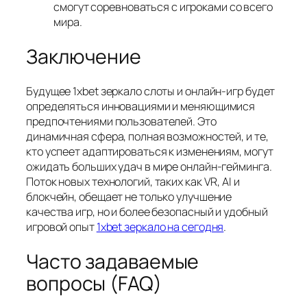
смогут соревноваться с игроками со всего
мира.
Заключение
Будущее 1xbet зеркало слоты и онлайн-игр будет
определяться инновациями и меняющимися
предпочтениями пользователей. Это
динамичная сфера, полная возможностей, и те,
кто успеет адаптироваться к изменениям, могут
ожидать больших удач в мире онлайн-гейминга.
Поток новых технологий, таких как VR, AI и
блокчейн, обещает не только улучшение
качества игр, но и более безопасный и удобный
игровой опыт
1xbet зеркало на сегодня
.
Часто задаваемые
вопросы (FAQ)