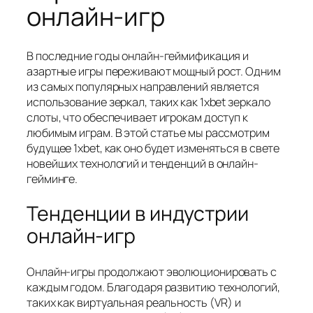
онлайн-игр
В последние годы онлайн-геймификация и
азартные игры переживают мощный рост. Одним
из самых популярных направлений является
использование зеркал, таких как 1xbet зеркало
слоты, что обеспечивает игрокам доступ к
любимым играм. В этой статье мы рассмотрим
будущее 1xbet, как оно будет изменяться в свете
новейших технологий и тенденций в онлайн-
гейминге.
Тенденции в индустрии
онлайн-игр
Онлайн-игры продолжают эволюционировать с
каждым годом. Благодаря развитию технологий,
таких как виртуальная реальность (VR) и