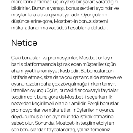
mərclərini artırmaq üçün yaxşı bir şərait yaratdığını
bildirirlər. Bununla yanaşı, bonus şərtləri aydındır və
müştərilərə əlavə qiymət yaradır. Oyunçuların
düşüncələrinə görə, Mostbet-in bonus sistemi
mükafatlandırma vəcüdcü hesablarla doludur.
Nəticə
Çəki bonusları və promosyonlar, Mostbet onlayn
bahis platformasında iştirak edən müştərilər üçün
əhəmiyyətli əhəmiyyət kəsb edir. Bu bonuslardan
istifadə etmək, sizə daha çox qazanc əldə etməyə və
oyununuzdan daha çox zövq almağa imkan tanıyır.
İstənilən oyunçu üçün, bu təkliflər çoxsaylı faydalar
təqdim edir, buna görə də Mostbet-i seçərkən ilk
nəzərdən keçirilməli olan bir amildir. Fərqli bonuslar,
promosyonlar və mükafatlar, müştərilərin oyunca
doydurulmuş bir onlayn mühitdə iştirak etməsinə
səbəb olur. Sonunda, Mostbet-in təqdim etdiyi ən
son bonuslardan faydalanaraq, yalnız temeliniz