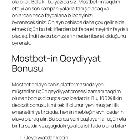
ola bilər. Belə ki, bu yazıda siz, Mostbet-in təqdim
etdiyi ən son kampaniyalarla tanış olacaq və
onlardan necə faydalana biləcəyinizi
öyrənəcəksiniz. Onlayn bahisdə daha çox gəlir əldə
etmək üçün bu təkliflərdən istifadə etməyiniz faydalı
olacaq. İndi isə bu bonusların nədən ibarət olduğunu
öyrənək.
Mostbet-in Qeydiyyat
Bonusu
Mostbet onlayn bahis platformasında yeni
müştərilər üçün qeydiyyat prosesi zamanı təqdim
olunan bonus olduqca cazibədardır. Bu, 100% ilkin
depozit bonusu kimi təklif olunur, yəni müştəri ilk
əmanətini yatırdıqda, həmin məbləğin eyni qədərini
əlavə olaraq alır. Bu bonus yeni başlayanlar üçün əla
bir fürsətdir və aşağıdakı şəkildə istifadə oluna bilər:
Qeydiyyatdan keçin.