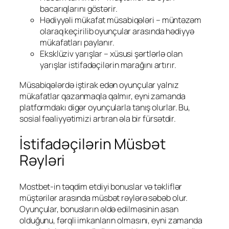
bacarıqlarını göstərir.
Hədiyyəli mükafat müsabiqələri – müntəzəm
olaraq keçirilib oyunçular arasında hədiyyə
mükafatları paylanır.
Eksklüziv yarışlar – xüsusi şərtlərlə olan
yarışlar istifadəçilərin marağını artırır.
Müsabiqələrdə iştirak edən oyunçular yalnız
mükafatlar qazanmaqla qalmır, eyni zamanda
platformdakı digər oyunçularla tanış olurlar. Bu,
sosial fəaliyyətimizi artıran əla bir fürsətdir.
İstifadəçilərin Müsbət
Rəyləri
Mostbet-in təqdim etdiyi bonuslar və təkliflər
müştərilər arasında müsbət rəylərə səbəb olur.
Oyunçular, bonusların əldə edilməsinin asan
olduğunu, fərqli imkanların olmasını, eyni zamanda