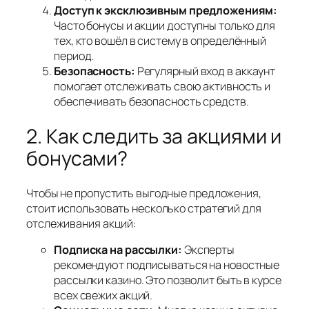
Доступ к эксклюзивным предложениям:
Часто бонусы и акции доступны только для
тех, кто вошёл в систему в определённый
период.
Безопасность:
Регулярный вход в аккаунт
помогает отслеживать свою активность и
обеспечивать безопасность средств.
2. Как следить за акциями и
бонусами?
Чтобы не пропустить выгодные предложения,
стоит использовать несколько стратегий для
отслеживания акций:
Подписка на рассылки:
Эксперты
рекомендуют подписываться на новостные
рассылки казино. Это позволит быть в курсе
всех свежих акций.