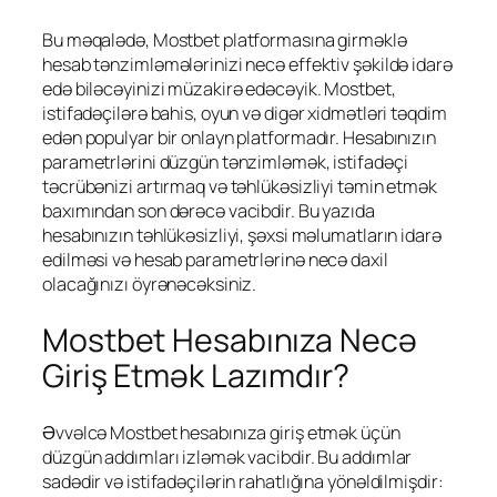
Bu məqalədə, Mostbet platformasına girməklə
hesab tənzimləmələrinizi necə effektiv şəkildə idarə
edə biləcəyinizi müzakirə edəcəyik. Mostbet,
istifadəçilərə bahis, oyun və digər xidmətləri təqdim
edən populyar bir onlayn platformadır. Hesabınızın
parametrlərini düzgün tənzimləmək, istifadəçi
təcrübənizi artırmaq və təhlükəsizliyi təmin etmək
baxımından son dərəcə vacibdir. Bu yazıda
hesabınızın təhlükəsizliyi, şəxsi məlumatların idarə
edilməsi və hesab parametrlərinə necə daxil
olacağınızı öyrənəcəksiniz.
Mostbet Hesabınıza Necə
Giriş Etmək Lazımdır?
Əvvəlcə Mostbet hesabınıza giriş etmək üçün
düzgün addımları izləmək vacibdir. Bu addımlar
sadədir və istifadəçilərin rahatlığına yönəldilmişdir: