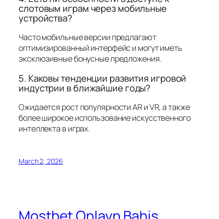
слотовым играм через мобильные
устройства?
Часто мобильные версии предлагают
оптимизированный интерфейс и могут иметь
эксклюзивные бонусные предложения.
5. Каковы тенденции развития игровой
индустрии в ближайшие годы?
Ожидается рост популярности AR и VR, а также
более широкое использование искусственного
интеллекта в играх.
March 2, 2026
Mostbet Onlayn Bahis