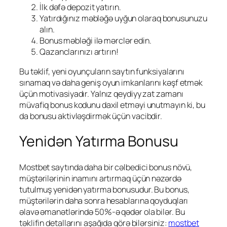
İlk dəfə depozit yatırın.
Yatırdığınız məbləğə uyğun olaraq bonusunuzu
alın.
Bonus məbləği ilə mərclər edin.
Qazanclarınızı artırın!
Bu təklif, yeni oyunçuların saytın funksiyalarını
sınamaq və daha geniş oyun imkanlarını kəşf etmək
üçün motivasiyadır. Yalnız qeydiyy zat zamanı
müvafiq bonus kodunu daxil etməyi unutmayın ki, bu
da bonusu aktivləşdirmək üçün vacibdir.
Yenidən Yatırma Bonusu
Mostbet saytında daha bir cəlbedici bonus növü,
müştərilərinin inamını artırmaq üçün nəzərdə
tutulmuş yenidən yatırma bonusudur. Bu bonus,
müştərilərin daha sonra hesablarına qoyduqları
əlavə əmanətlərində 50%-ə qədər ola bilər. Bu
təklifin detallarını aşağıda görə bilərsiniz:
mostbet