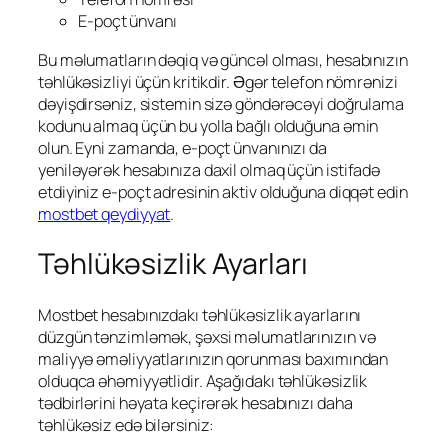
E-poçt ünvanı
Bu məlumatların dəqiq və güncəl olması, hesabınızın
təhlükəsizliyi üçün kritikdir. Əgər telefon nömrənizi
dəyişdirsəniz, sistemin sizə göndərəcəyi doğrulama
kodunu almaq üçün bu yolla bağlı olduğuna əmin
olun. Eyni zamanda, e-poçt ünvanınızı da
yeniləyərək hesabınıza daxil olmaq üçün istifadə
etdiyiniz e-poçt adresinin aktiv olduğuna diqqət edin
mostbet qeydiyyat
.
Təhlükəsizlik Ayarları
Mostbet hesabınızdakı təhlükəsizlik ayarlarını
düzgün tənzimləmək, şəxsi məlumatlarınızın və
maliyyə əməliyyatlarınızın qorunması baxımından
olduqca əhəmiyyətlidir. Aşağıdakı təhlükəsizlik
tədbirlərini həyata keçirərək hesabınızı daha
təhlükəsiz edə bilərsiniz: