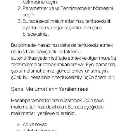
bölməsinə keçin.
Parametrlər və ya Tənzimləmələr bölməsini
seçin.
Burada şəxsi məlumatlarınızı, təhlükəsizlik
ayarlarınızı və digər seçimlərinizi görə
biləcəksiniz.
Bu bölmədə, hesabınızı daha da təhlükəsiz etmək
üçün şifrəni dəyişmək, iki faktorlu
autentifikasiyadan istifadə etmək və digər müvafiq
tənzimləmələr etmək imkanınız var. Eyni zamanda,
şəxsi məlumatlarınızı güncellemeyi unutmayın,
çünki bu, hesabınızın təhlükəsizliyi üçün önəmlidir.
Şəxsi Məlumatların Yenilənməsi
Hesab parametrlərinizi düzəltmək üçün şəxsi
məlumatlarınıza daxil olun. Burada aşağıdakı
məlumatları yeniləyə bilərsiniz:
Ad və soyad
Telefon nömrəsi