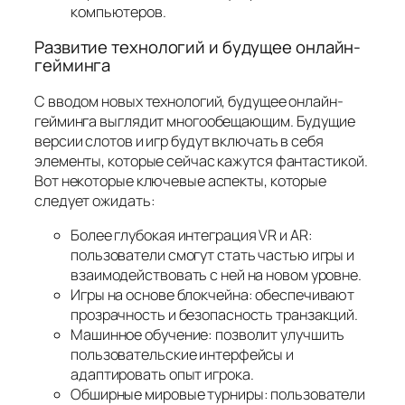
компьютеров.
Развитие технологий и будущее онлайн-
гейминга
С вводом новых технологий, будущее онлайн-
гейминга выглядит многообещающим. Будущие
версии слотов и игр будут включать в себя
элементы, которые сейчас кажутся фантастикой.
Вот некоторые ключевые аспекты, которые
следует ожидать:
Более глубокая интеграция VR и AR:
пользователи смогут стать частью игры и
взаимодействовать с ней на новом уровне.
Игры на основе блокчейна: обеспечивают
прозрачность и безопасность транзакций.
Машинное обучение: позволит улучшить
пользовательские интерфейсы и
адаптировать опыт игрока.
Обширные мировые турниры: пользователи