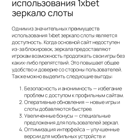
использования 1xbet
зеркало слоты
Одним из значительных преимуществ
использования 1xbet зеркало слоты является
доступность. Когда основной сайт недоступен
из-за блокировок, зеркала предоставляют
игрокам возможность продолжать свои игры без
каких-либо препятствий. Это повышает общее
удобство и доверие со стороны пользователей.
Также можно выделить следующие выгоды:
Безопасность и анонимность — избегание
проблем с доступом к профильным сайтам.
Оперативные обновления — новые игры и
слоты добавляются быстрее.
Увеличенные бонусы — специальные
предложения для пользователей зеркал.
Оптимизация интерфейса — улучшенные
версии для мобильных устройств и