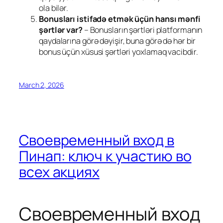
ola bilər.
Bonusları istifadə etmək üçün hansı mənfi
şərtlər var?
– Bonusların şərtləri platformanın
qaydalarına görə dəyişir, buna görə də hər bir
bonus üçün xüsusi şərtləri yoxlamaq vacibdir.
March 2, 2026
Своевременный вход в
Пинап: ключ к участию во
всех акциях
Своевременный вход