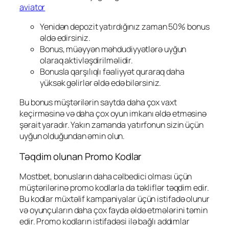
aviator
Yenidən depozit yatırdığınız zaman 50% bonus
əldə edirsiniz.
Bonus, müəyyən məhdudiyyətlərə uyğun
olaraq aktivləşdirilməlidir.
Bonusla qarşılıqlı fəaliyyət quraraq daha
yüksək gəlirlər əldə edə bilərsiniz.
Bu bonus müştərilərin saytda daha çox vaxt
keçirməsinə və daha çox oyun imkanı əldə etməsinə
şərait yaradır. Yakın zamanda yatırfonun sizin üçün
uyğun olduğundan əmin olun.
Təqdim olunan Promo Kodlar
Mostbet, bonusların daha cəlbedici olması üçün
müştərilərinə promo kodlarla da təkliflər təqdim edir.
Bu kodlar müxtəlif kampaniyalar üçün istifadə olunur
və oyunçuların daha çox fayda əldə etmələrini təmin
edir. Promo kodların istifadəsi ilə bağlı addımlar