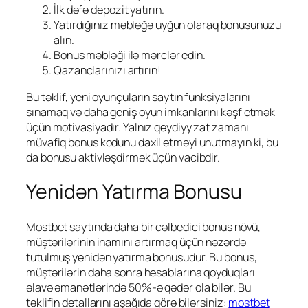
İlk dəfə depozit yatırın.
Yatırdığınız məbləğə uyğun olaraq bonusunuzu
alın.
Bonus məbləği ilə mərclər edin.
Qazanclarınızı artırın!
Bu təklif, yeni oyunçuların saytın funksiyalarını
sınamaq və daha geniş oyun imkanlarını kəşf etmək
üçün motivasiyadır. Yalnız qeydiyy zat zamanı
müvafiq bonus kodunu daxil etməyi unutmayın ki, bu
da bonusu aktivləşdirmək üçün vacibdir.
Yenidən Yatırma Bonusu
Mostbet saytında daha bir cəlbedici bonus növü,
müştərilərinin inamını artırmaq üçün nəzərdə
tutulmuş yenidən yatırma bonusudur. Bu bonus,
müştərilərin daha sonra hesablarına qoyduqları
əlavə əmanətlərində 50%-ə qədər ola bilər. Bu
təklifin detallarını aşağıda görə bilərsiniz:
mostbet