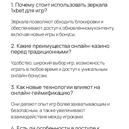
1. Почему стоит использовать зеркала
1xbet для игр?
Зеркала позволяют обходить блокировки и
обеспечивают доступ к обновлённому контенту,
включая новые игры и бонусы.
2. Какие преимущества онлайн-казино
перед традиционными?
Удобство, широкий выбор игр, возможность
играть в любое время и доступ к уникальным
онлайн-бонусам.
3. Как новые технологии влияют на
онлайн-геймификацию?
Они делают опыт игр более захватывающим и
безопасным, а также увеличивают
взаимодействие между игроками.
4. Есть ли особенности в доступе к