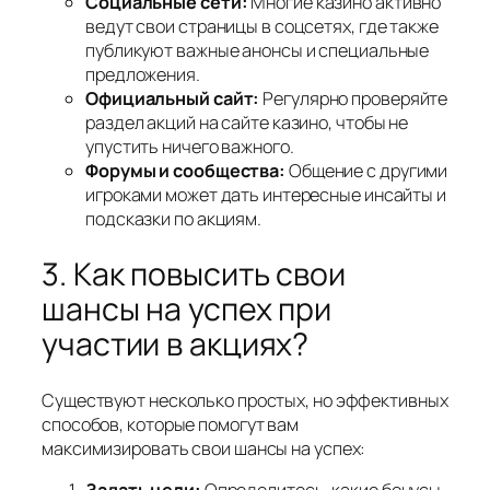
Социальные сети:
Многие казино активно
ведут свои страницы в соцсетях, где также
публикуют важные анонсы и специальные
предложения.
Официальный сайт:
Регулярно проверяйте
раздел акций на сайте казино, чтобы не
упустить ничего важного.
Форумы и сообщества:
Общение с другими
игроками может дать интересные инсайты и
подсказки по акциям.
3. Как повысить свои
шансы на успех при
участии в акциях?
Существуют несколько простых, но эффективных
способов, которые помогут вам
максимизировать свои шансы на успех:
Задать цели:
Определитесь, какие бонусы