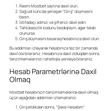
Rəsmi Mostbet saytına daxil olun.
Sağ üst küncdə yerləşən “Giriş” düyməsini
basın.
İstifadəçi adınızı və şifrənizi daxil edin.
Təhlükəsizlik kodunu təsdiqləyin, əgər tələb
olunursa.
Giriş düyməsini basaraq hesabınıza daxil olun.
Bu addımları izləyərək hesabınıza tez bir zamanda
daxil ola bilərsiniz. Hesabınıza daxil olduqdan sonra,
tənzimləmələrinizi rahatlıqla yeniləyə bilərsiniz.
Hesab Parametrlərinə Daxil
Olmaq
Mostbet hesabınızın tənzimləmələrinə daxil olmaq
üçün aşağıdakı addımları izləməlisiniz:
Giriş etdikdən sonra, “Şəxsi Hesabım”