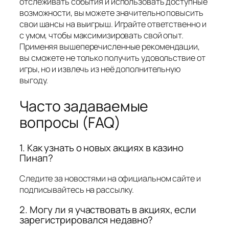
отслеживать события и использовать доступные
возможности, вы можете значительно повысить
свои шансы на выигрыш. Играйте ответственно и
с умом, чтобы максимизировать свой опыт.
Применяя вышеперечисленные рекомендации,
вы сможете не только получить удовольствие от
игры, но и извлечь из неё дополнительную
выгоду.
Часто задаваемые
вопросы (FAQ)
1. Как узнать о новых акциях в казино
Пинап?
Следите за новостями на официальном сайте и
подписывайтесь на рассылку.
2. Могу ли я участвовать в акциях, если
зарегистрировался недавно?