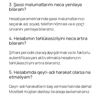
3. Şəxsi məlumatlarımı necə yeniləyə
bilərəm?
Hesab parametrlərində şəxsi məlumatlarınızı
seçərək ad, soyad, telefon nömrəsi və e-poçt
ünvanını yeniləyə bilərsiniz.
4. Hesabımın təhlükəsizliyini necə artıra
bilərəm?
Şifrəni periodik olaraq dəyişdirmək və iki faktorlu
autentifikasiyanı aktiv etməkla hesabınızın
təhlükəsizliyini artıra bilərsiniz.
5. Hesabımda qeyri-adi hərəkət olarsa nə
etməliyəm?
Qeyri-adi hərəkətlərin baş verməsi halında dərhal
Mostbet müştəri dəstəyi ilə əlaqə saxlamalısınız.