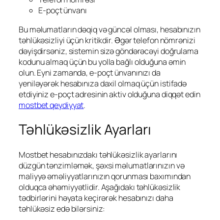
E-poçt ünvanı
Bu məlumatların dəqiq və güncəl olması, hesabınızın
təhlükəsizliyi üçün kritikdir. Əgər telefon nömrənizi
dəyişdirsəniz, sistemin sizə göndərəcəyi doğrulama
kodunu almaq üçün bu yolla bağlı olduğuna əmin
olun. Eyni zamanda, e-poçt ünvanınızı da
yeniləyərək hesabınıza daxil olmaq üçün istifadə
etdiyiniz e-poçt adresinin aktiv olduğuna diqqət edin
mostbet qeydiyyat
.
Təhlükəsizlik Ayarları
Mostbet hesabınızdakı təhlükəsizlik ayarlarını
düzgün tənzimləmək, şəxsi məlumatlarınızın və
maliyyə əməliyyatlarınızın qorunması baxımından
olduqca əhəmiyyətlidir. Aşağıdakı təhlükəsizlik
tədbirlərini həyata keçirərək hesabınızı daha
təhlükəsiz edə bilərsiniz: