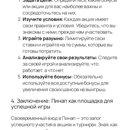
или акции для вас наиболее важны и
сосредоточьтесь на них.
Изучите условия:
Каждая акция имеет
свои правила и условия. Убедитесь, что вы
знакомы с ними, прежде чем участвовать.
Играйте разумно:
Лимитируйте свои
ставки и играйте на те суммы, которые вы
готовы потратить.
Анализируйте свои результаты:
Следите
за своей игрой и анализируйте, что
работает, а что нет.
Используйте бонусы:
Обязательно
используйте все доступные бонусы для
увеличения своих шансов на выигрыш.
4. Заключение: Пинап как площадка для
успешной игры
Своевременный вход в Пинап — это залог
успешного участия в акциях и турнирах. Зная, как