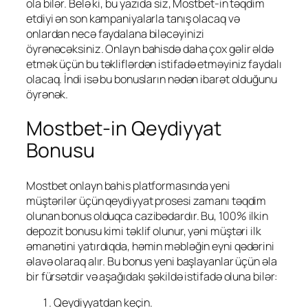
ola bilər. Belə ki, bu yazıda siz, Mostbet-in təqdim
etdiyi ən son kampaniyalarla tanış olacaq və
onlardan necə faydalana biləcəyinizi
öyrənəcəksiniz. Onlayn bahisdə daha çox gəlir əldə
etmək üçün bu təkliflərdən istifadə etməyiniz faydalı
olacaq. İndi isə bu bonusların nədən ibarət olduğunu
öyrənək.
Mostbet-in Qeydiyyat
Bonusu
Mostbet onlayn bahis platformasında yeni
müştərilər üçün qeydiyyat prosesi zamanı təqdim
olunan bonus olduqca cazibədardır. Bu, 100% ilkin
depozit bonusu kimi təklif olunur, yəni müştəri ilk
əmanətini yatırdıqda, həmin məbləğin eyni qədərini
əlavə olaraq alır. Bu bonus yeni başlayanlar üçün əla
bir fürsətdir və aşağıdakı şəkildə istifadə oluna bilər:
Qeydiyyatdan keçin.