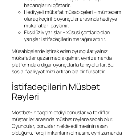
bacarıqlarını göstərir.
Hədiyyəli mükafat müsabiqələri – müntəzəm
olaraq keçirilib oyunçular arasında hədiyyə
mükafatları paylanır.
Eksklüziv yarışlar – xüsusi şərtlərlə olan
yarışlar istifadəçilərin marağını artırır.
Müsabiqələrdə iştirak edən oyunçular yalnız
mükafatlar qazanmaqla qalmır, eyni zamanda
platformdakı digər oyunçularla tanış olurlar. Bu,
sosial fəaliyyətimizi artıran əla bir fürsətdir.
İstifadəçilərin Müsbət
Rəyləri
Mostbet-in təqdim etdiyi bonuslar və təkliflər
müştərilər arasında müsbət rəylərə səbəb olur.
Oyunçular, bonusların əldə edilməsinin asan
olduğunu, fərqli imkanların olmasını, eyni zamanda