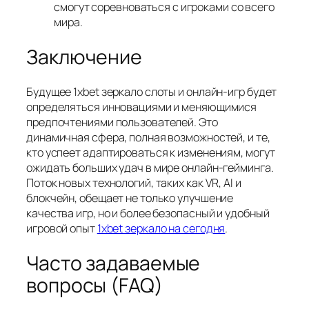
смогут соревноваться с игроками со всего
мира.
Заключение
Будущее 1xbet зеркало слоты и онлайн-игр будет
определяться инновациями и меняющимися
предпочтениями пользователей. Это
динамичная сфера, полная возможностей, и те,
кто успеет адаптироваться к изменениям, могут
ожидать больших удач в мире онлайн-гейминга.
Поток новых технологий, таких как VR, AI и
блокчейн, обещает не только улучшение
качества игр, но и более безопасный и удобный
игровой опыт
1xbet зеркало на сегодня
.
Часто задаваемые
вопросы (FAQ)