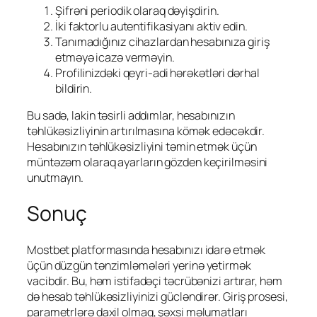
Şifrəni periodik olaraq dəyişdirin.
İki faktorlu autentifikasiyanı aktiv edin.
Tanımadığınız cihazlardan hesabınıza giriş
etməyə icazə verməyin.
Profilinizdəki qeyri-adi hərəkətləri dərhal
bildirin.
Bu sadə, lakin təsirli addımlar, hesabınızın
təhlükəsizliyinin artırılmasına kömək edəcəkdir.
Hesabınızın təhlükəsizliyini təmin etmək üçün
müntəzəm olaraq ayarların gözden keçirilməsini
unutmayın.
Sonuç
Mostbet platformasında hesabınızı idarə etmək
üçün düzgün tənzimləmələri yerinə yetirmək
vacibdir. Bu, həm istifadəçi təcrübənizi artırar, həm
də hesab təhlükəsizliyinizi gücləndirər. Giriş prosesi,
parametrlərə daxil olmaq, şəxsi məlumatları