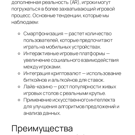
дополненная реальность (AR), игроки могут
погружаться в более захватывающий игровой
процесс. Основные тенденции, которые мы
наблюдаем:
Смартфонизация — растет количество
пользователей, которые предпочитают
играть на мобильных устройствах.
Интерактивные игровые платформы —
увеличение социального взаимодействия
между игроками.
Интеграция криптовалют — использование
биткойнов и альткойнов для ставок.
Лайв-казино — рост популярности живых
игровых столов с реальными крупье.
Применение искусственного интеллекта
для улучшения алгоритмов предложений и
анализа данных.
Преимущества