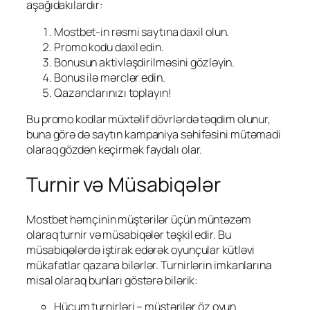
aşağıdakılardır:
Mostbet-in rəsmi saytına daxil olun.
Promo kodu daxil edin.
Bonusun aktivləşdirilməsini gözləyin.
Bonus ilə mərclər edin.
Qazanclarınızı toplayın!
Bu promo kodlar müxtəlif dövrlərdə təqdim olunur,
buna görə də saytın kampaniya səhifəsini mütəmadi
olaraq gözdən keçirmək faydalı olar.
Turnir və Müsabiqələr
Mostbet həmçinin müştərilər üçün müntəzəm
olaraq turnir və müsabiqələr təşkil edir. Bu
müsabiqələrdə iştirak edərək oyunçular kütləvi
mükafatlar qazana bilərlər. Turnirlərin imkanlarına
misal olaraq bunları göstərə bilərik:
Hücum turnirləri – müştərilər öz oyun