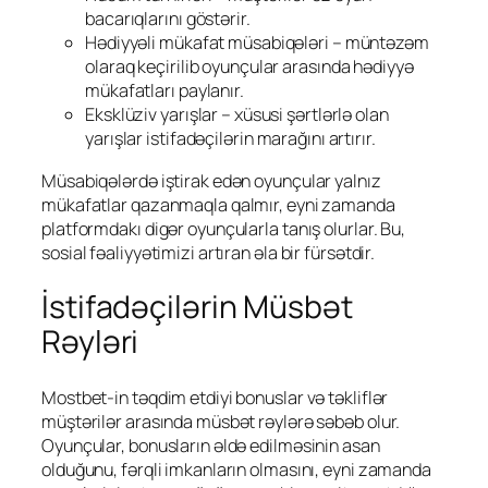
bacarıqlarını göstərir.
Hədiyyəli mükafat müsabiqələri – müntəzəm
olaraq keçirilib oyunçular arasında hədiyyə
mükafatları paylanır.
Eksklüziv yarışlar – xüsusi şərtlərlə olan
yarışlar istifadəçilərin marağını artırır.
Müsabiqələrdə iştirak edən oyunçular yalnız
mükafatlar qazanmaqla qalmır, eyni zamanda
platformdakı digər oyunçularla tanış olurlar. Bu,
sosial fəaliyyətimizi artıran əla bir fürsətdir.
İstifadəçilərin Müsbət
Rəyləri
Mostbet-in təqdim etdiyi bonuslar və təkliflər
müştərilər arasında müsbət rəylərə səbəb olur.
Oyunçular, bonusların əldə edilməsinin asan
olduğunu, fərqli imkanların olmasını, eyni zamanda