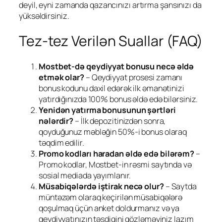
deyil, eyni zamanda qazancınızı artırma şansınızı da
yüksəldirsiniz.
Tez-tez Verilən Suallar (FAQ)
Mostbet-də qeydiyyat bonusu necə əldə
etmək olar?
– Qeydiyyat prosesi zamanı
bonus kodunu daxil edərək ilk əmanətinizi
yatırdığınızda 100% bonus əldə edə bilərsiniz.
Yenidən yatırma bonusunun şərtləri
nələrdir?
– İlk depozitinizdən sonra,
qoyduğunuz məbləğin 50%-i bonus olaraq
təqdim edilir.
Promo kodları haradan əldə edə bilərəm?
–
Promo kodlar, Mostbet-in rəsmi saytında və
sosial mediada yayımlanır.
Müsabiqələrdə iştirak necə olur?
– Saytda
müntəzəm olaraq keçirilən müsabiqələrə
qoşulmaq üçün anket doldurmanız və ya
qeydiyyatınızın təsdiqini gözləməyiniz lazım