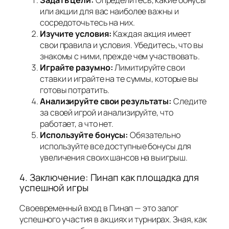
или акции для вас наиболее важны и
сосредоточьтесь на них.
Изучите условия:
Каждая акция имеет
свои правила и условия. Убедитесь, что вы
знакомы с ними, прежде чем участвовать.
Играйте разумно:
Лимитируйте свои
ставки и играйте на те суммы, которые вы
готовы потратить.
Анализируйте свои результаты:
Следите
за своей игрой и анализируйте, что
работает, а что нет.
Используйте бонусы:
Обязательно
используйте все доступные бонусы для
увеличения своих шансов на выигрыш.
4. Заключение: Пинап как площадка для
успешной игры
Своевременный вход в Пинап — это залог
успешного участия в акциях и турнирах. Зная, как