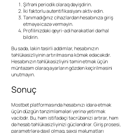
Şifrəni periodik olaraq dəyişdirin.
İki faktorlu autentifikasiyanı aktiv edin.
Tanımadığınız cihazlardan hesabınıza giriş
etməyə icazə verməyin.
Profilinizdəki qeyri-adi hərəkətləri dərhal
bildirin.
Bu sadə, lakin təsirli addımlar, hesabınızın
təhlükəsizliyinin artırılmasına kömək edəcəkdir.
Hesabınızın təhlükəsizliyini təmin etmək üçün
müntəzəm olaraq ayarların gözden keçirilməsini
unutmayın.
Sonuç
Mostbet platformasında hesabınızı idarə etmək
üçün düzgün tənzimləmələri yerinə yetirmək
vacibdir. Bu, həm istifadəçi təcrübənizi artırar, həm
də hesab təhlükəsizliyinizi gücləndirər. Giriş prosesi,
parametrlərə daxil olmaq, şəxsi məlumatları