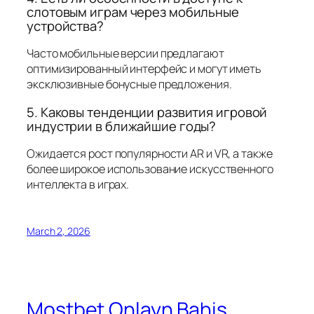
слотовым играм через мобильные
устройства?
Часто мобильные версии предлагают
оптимизированный интерфейс и могут иметь
эксклюзивные бонусные предложения.
5. Каковы тенденции развития игровой
индустрии в ближайшие годы?
Ожидается рост популярности AR и VR, а также
более широкое использование искусственного
интеллекта в играх.
March 2, 2026
Mostbet Onlayn Bahis