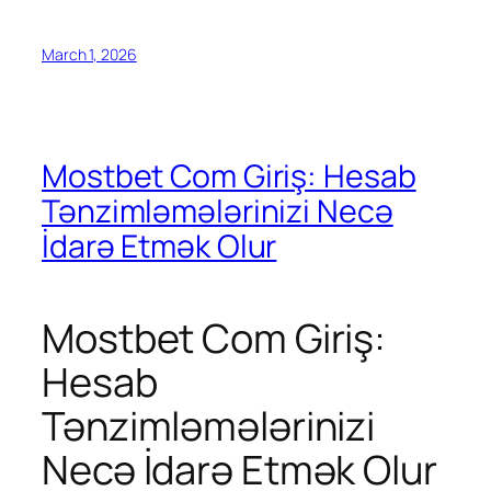
March 1, 2026
Mostbet Com Giriş: Hesab
Tənzimləmələrinizi Necə
İdarə Etmək Olur
Mostbet Com Giriş:
Hesab
Tənzimləmələrinizi
Necə İdarə Etmək Olur