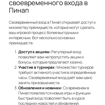
своевременного входа в
Пинап
Своевременный вход в Пинап открывает доступ к
множеству преимуществ, которые могут сделать
ваш игровой процесс более выгодным и
интересным. Вот несколько основных
преимуществ:
Доступ к акциям:
Регулярный вход
позволяет вам не пропустить акции и
бонусы, которые предлагают казино.
Участие в турнирах:
Множество турниров
требуют активного участия в определённые
часы. Своевременный вход даёт вам шанс
занять призовые места.
Обновления и новинки:
Со временем в
Пинап появляются новые игры и функции.
Быстрый вход позволяет быть в курсе
последних новостей и обновлений.