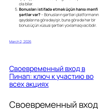
ola bilər.
Bonusları istifadə etmək üçün hansı mənfi
şərtlər var?
– Bonusların şərtləri platformanın
qaydalarına görə dəyişir, buna görə də hər bir
bonus üçün xüsusi şərtləri yoxlamaq vacibdir.
March 2, 2026
Своевременный вход в
Пинап: ключ к участию во
всех акциях
Своевременный вход