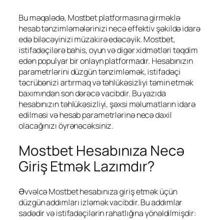
Bu məqalədə, Mostbet platformasına girməklə
hesab tənzimləmələrinizi necə effektiv şəkildə idarə
edə biləcəyinizi müzakirə edəcəyik. Mostbet,
istifadəçilərə bahis, oyun və digər xidmətləri təqdim
edən populyar bir onlayn platformadır. Hesabınızın
parametrlərini düzgün tənzimləmək, istifadəçi
təcrübənizi artırmaq və təhlükəsizliyi təmin etmək
baxımından son dərəcə vacibdir. Bu yazıda
hesabınızın təhlükəsizliyi, şəxsi məlumatların idarə
edilməsi və hesab parametrlərinə necə daxil
olacağınızı öyrənəcəksiniz.
Mostbet Hesabınıza Necə
Giriş Etmək Lazımdır?
Əvvəlcə Mostbet hesabınıza giriş etmək üçün
düzgün addımları izləmək vacibdir. Bu addımlar
sadədir və istifadəçilərin rahatlığına yönəldilmişdir: