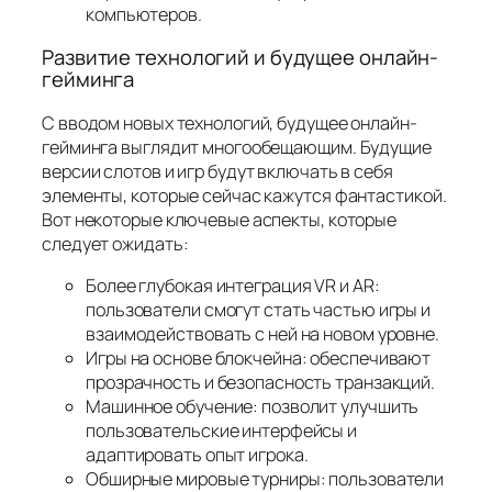
компьютеров.
Развитие технологий и будущее онлайн-
гейминга
С вводом новых технологий, будущее онлайн-
гейминга выглядит многообещающим. Будущие
версии слотов и игр будут включать в себя
элементы, которые сейчас кажутся фантастикой.
Вот некоторые ключевые аспекты, которые
следует ожидать:
Более глубокая интеграция VR и AR:
пользователи смогут стать частью игры и
взаимодействовать с ней на новом уровне.
Игры на основе блокчейна: обеспечивают
прозрачность и безопасность транзакций.
Машинное обучение: позволит улучшить
пользовательские интерфейсы и
адаптировать опыт игрока.
Обширные мировые турниры: пользователи