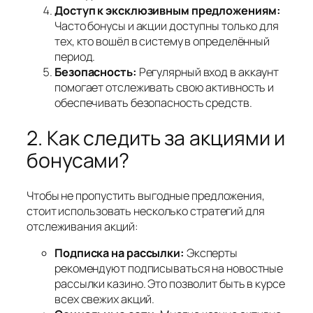
Доступ к эксклюзивным предложениям:
Часто бонусы и акции доступны только для
тех, кто вошёл в систему в определённый
период.
Безопасность:
Регулярный вход в аккаунт
помогает отслеживать свою активность и
обеспечивать безопасность средств.
2. Как следить за акциями и
бонусами?
Чтобы не пропустить выгодные предложения,
стоит использовать несколько стратегий для
отслеживания акций:
Подписка на рассылки:
Эксперты
рекомендуют подписываться на новостные
рассылки казино. Это позволит быть в курсе
всех свежих акций.