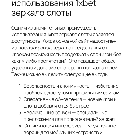
использования 1xbet
зеркало слоты
Одним из значительных преимуществ
использования 1xbet зеркало слоты является
доступность. Когда основной сайт недоступен
из-за блокировок, зеркала предоставляют
игрокам возможность продолжать свои игры без
каких-либо препятствий. Это повышает общее
удобство и доверие со стороны пользователей.
Также можно выделить следующие выгоды:
Безопасность и анонимность — избегание
проблем с доступом к профильным сайтам.
Оперативные обновления — новые игры и
слоты добавляются быстрее.
Увеличенные бонусы — специальные
предложения для пользователей зеркал.
Оптимизация интерфейса — улучшенные
версии для мобильных устройств и