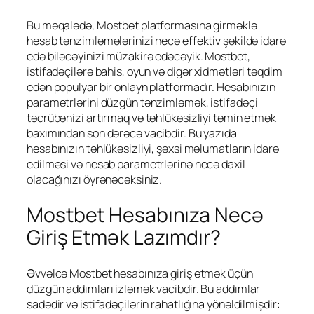
Bu məqalədə, Mostbet platformasına girməklə
hesab tənzimləmələrinizi necə effektiv şəkildə idarə
edə biləcəyinizi müzakirə edəcəyik. Mostbet,
istifadəçilərə bahis, oyun və digər xidmətləri təqdim
edən populyar bir onlayn platformadır. Hesabınızın
parametrlərini düzgün tənzimləmək, istifadəçi
təcrübənizi artırmaq və təhlükəsizliyi təmin etmək
baxımından son dərəcə vacibdir. Bu yazıda
hesabınızın təhlükəsizliyi, şəxsi məlumatların idarə
edilməsi və hesab parametrlərinə necə daxil
olacağınızı öyrənəcəksiniz.
Mostbet Hesabınıza Necə
Giriş Etmək Lazımdır?
Əvvəlcə Mostbet hesabınıza giriş etmək üçün
düzgün addımları izləmək vacibdir. Bu addımlar
sadədir və istifadəçilərin rahatlığına yönəldilmişdir: