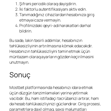
Şifrəni periodik olaraq dəyişdirin.
İki faktorlu autentifikasiyanı aktiv edin.
Tanımadığınız cihazlardan hesabınıza giriş
etməyə icazə verməyin.
Profilinizdəki qeyri-adi hərəkətləri dərhal
bildirin.
Bu sadə, lakin təsirli addımlar, hesabınızın
təhlükəsizliyinin artırılmasına kömək edəcəkdir.
Hesabınızın təhlükəsizliyini təmin etmək üçün
müntəzəm olaraq ayarların gözden keçirilməsini
unutmayın.
Sonuç
Mostbet platformasında hesabınızı idarə etmək
üçün düzgün tənzimləmələri yerinə yetirmək
vacibdir. Bu, həm istifadəçi təcrübənizi artırar, həm
də hesab təhlükəsizliyinizi gücləndirər. Giriş prosesi,
parametrlərə daxil olmaq, şəxsi məlumatları