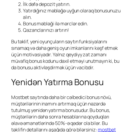
İlk dəfə depozit yatırın.
Yatırdığınız məbləğə uyğun olaraq bonusunuzu
alın.
Bonus məbləği ilə mərclər edin.
Qazanclarınızı artırın!
Bu təklif, yeni oyunçuların saytın funksiyalarını
sınamaq və daha geniş oyun imkanlarını kəşf etmək
üçün motivasiyadır. Yalnız qeydiyy zat zamanı
müvafiq bonus kodunu daxil etməyi unutmayın ki, bu
da bonusu aktivləşdirmək üçün vacibdir.
Yenidən Yatırma Bonusu
Mostbet saytında daha bir cəlbedici bonus növü,
müştərilərinin inamını artırmaq üçün nəzərdə
tutulmuş yenidən yatırma bonusudur. Bu bonus,
müştərilərin daha sonra hesablarına qoyduqları
əlavə əmanətlərində 50%-ə qədər ola bilər. Bu
təklifin detallarını aşağıda görə bilərsiniz:
mostbet