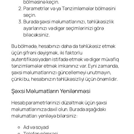
bölməsinə keçin.
Parametrlər və ya Tənzimləmələr bölməsini
seçin.
Burada şəxsi məlumatlarınızı, təhlükəsizlik
ayarlarınızı və digər seçimlərinizi görə
biləcəksiniz.
Bu bölmədə, hesabınızı daha da təhlükəsiz etmək
üçün şifrəni dəyişmək, iki faktorlu
autentifikasiyadan istifadə etmək və digər müvafiq
tənzimləmələr etmək imkanınız var. Eyni zamanda,
şəxsi məlumatlarınızı güncellemeyi unutmayın,
çünki bu, hesabınızın təhlükəsizliyi üçün önəmlidir.
Şəxsi Məlumatların Yenilənməsi
Hesab parametrlərinizi düzəltmək üçün şəxsi
məlumatlarınıza daxil olun. Burada aşağıdakı
məlumatları yeniləyə bilərsiniz:
Ad və soyad
Telefon nömrəsi