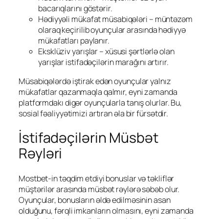
bacarıqlarını göstərir.
Hədiyyəli mükafat müsabiqələri – müntəzəm
olaraq keçirilib oyunçular arasında hədiyyə
mükafatları paylanır.
Eksklüziv yarışlar – xüsusi şərtlərlə olan
yarışlar istifadəçilərin marağını artırır.
Müsabiqələrdə iştirak edən oyunçular yalnız
mükafatlar qazanmaqla qalmır, eyni zamanda
platformdakı digər oyunçularla tanış olurlar. Bu,
sosial fəaliyyətimizi artıran əla bir fürsətdir.
İstifadəçilərin Müsbət
Rəyləri
Mostbet-in təqdim etdiyi bonuslar və təkliflər
müştərilər arasında müsbət rəylərə səbəb olur.
Oyunçular, bonusların əldə edilməsinin asan
olduğunu, fərqli imkanların olmasını, eyni zamanda