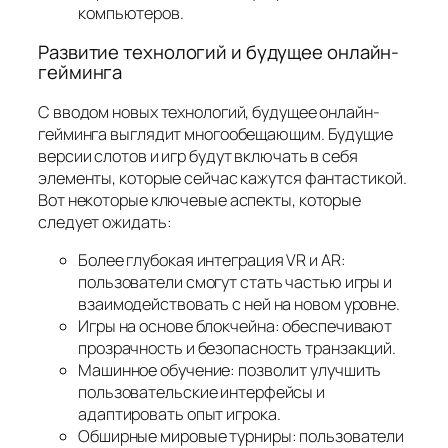
компьютеров.
Развитие технологий и будущее онлайн-
гейминга
С вводом новых технологий, будущее онлайн-
гейминга выглядит многообещающим. Будущие
версии слотов и игр будут включать в себя
элементы, которые сейчас кажутся фантастикой.
Вот некоторые ключевые аспекты, которые
следует ожидать:
Более глубокая интеграция VR и AR:
пользователи смогут стать частью игры и
взаимодействовать с ней на новом уровне.
Игры на основе блокчейна: обеспечивают
прозрачность и безопасность транзакций.
Машинное обучение: позволит улучшить
пользовательские интерфейсы и
адаптировать опыт игрока.
Обширные мировые турниры: пользователи