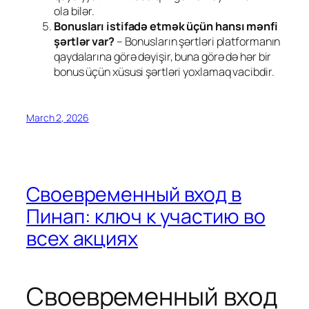
ola bilər.
Bonusları istifadə etmək üçün hansı mənfi
şərtlər var?
– Bonusların şərtləri platformanın
qaydalarına görə dəyişir, buna görə də hər bir
bonus üçün xüsusi şərtləri yoxlamaq vacibdir.
March 2, 2026
Своевременный вход в
Пинап: ключ к участию во
всех акциях
Своевременный вход