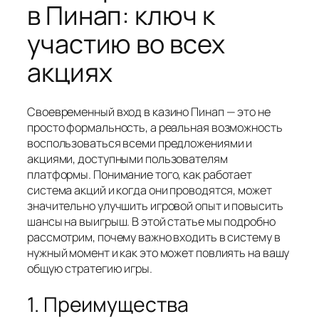
в Пинап: ключ к
участию во всех
акциях
Своевременный вход в казино Пинап — это не
просто формальность, а реальная возможность
воспользоваться всеми предложениями и
акциями, доступными пользователям
платформы. Понимание того, как работает
система акций и когда они проводятся, может
значительно улучшить игровой опыт и повысить
шансы на выигрыш. В этой статье мы подробно
рассмотрим, почему важно входить в систему в
нужный момент и как это может повлиять на вашу
общую стратегию игры.
1. Преимущества