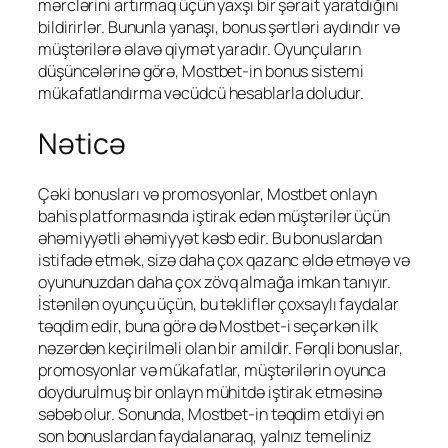
mərclərini artırmaq üçün yaxşı bir şərait yaratdığını
bildirirlər. Bununla yanaşı, bonus şərtləri aydındır və
müştərilərə əlavə qiymət yaradır. Oyunçuların
düşüncələrinə görə, Mostbet-in bonus sistemi
mükafatlandırma vəcüdcü hesablarla doludur.
Nəticə
Çəki bonusları və promosyonlar, Mostbet onlayn
bahis platformasında iştirak edən müştərilər üçün
əhəmiyyətli əhəmiyyət kəsb edir. Bu bonuslardan
istifadə etmək, sizə daha çox qazanc əldə etməyə və
oyununuzdan daha çox zövq almağa imkan tanıyır.
İstənilən oyunçu üçün, bu təkliflər çoxsaylı faydalar
təqdim edir, buna görə də Mostbet-i seçərkən ilk
nəzərdən keçirilməli olan bir amildir. Fərqli bonuslar,
promosyonlar və mükafatlar, müştərilərin oyunca
doydurulmuş bir onlayn mühitdə iştirak etməsinə
səbəb olur. Sonunda, Mostbet-in təqdim etdiyi ən
son bonuslardan faydalanaraq, yalnız temeliniz