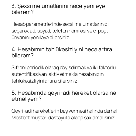
3. Şəxsi məlumatlarımı necə yeniləyə
bilərəm?
Hesab parametrlərində şəxsi məlumatlarınızı
seçərək ad, soyad, telefon nömrəsi və e-poçt
ünvanını yeniləyə bilərsiniz.
4. Hesabımın təhlükəsizliyini necə artıra
bilərəm?
Şifrəni periodik olaraq dəyişdirmək və iki faktorlu
autentifikasiyanı aktiv etməkla hesabınızın
təhlükəsizliyini artıra bilərsiniz.
5. Hesabımda qeyri-adi hərəkət olarsa nə
etməliyəm?
Qeyri-adi hərəkətlərin baş verməsi halında dərhal
Mostbet müştəri dəstəyi ilə əlaqə saxlamalısınız.