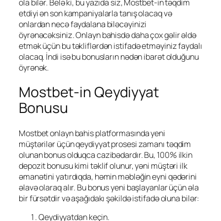
ola bilər. Belə ki, bu yazıda siz, Mostbet-in təqdim
etdiyi ən son kampaniyalarla tanış olacaq və
onlardan necə faydalana biləcəyinizi
öyrənəcəksiniz. Onlayn bahisdə daha çox gəlir əldə
etmək üçün bu təkliflərdən istifadə etməyiniz faydalı
olacaq. İndi isə bu bonusların nədən ibarət olduğunu
öyrənək.
Mostbet-in Qeydiyyat
Bonusu
Mostbet onlayn bahis platformasında yeni
müştərilər üçün qeydiyyat prosesi zamanı təqdim
olunan bonus olduqca cazibədardır. Bu, 100% ilkin
depozit bonusu kimi təklif olunur, yəni müştəri ilk
əmanətini yatırdıqda, həmin məbləğin eyni qədərini
əlavə olaraq alır. Bu bonus yeni başlayanlar üçün əla
bir fürsətdir və aşağıdakı şəkildə istifadə oluna bilər:
Qeydiyyatdan keçin.