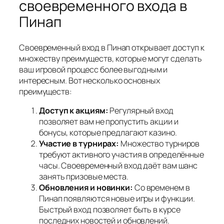
своевременного входа в
Пинап
Своевременный вход в Пинап открывает доступ к
множеству преимуществ, которые могут сделать
ваш игровой процесс более выгодным и
интересным. Вот несколько основных
преимуществ:
Доступ к акциям:
Регулярный вход
позволяет вам не пропустить акции и
бонусы, которые предлагают казино.
Участие в турнирах:
Множество турниров
требуют активного участия в определённые
часы. Своевременный вход даёт вам шанс
занять призовые места.
Обновления и новинки:
Со временем в
Пинап появляются новые игры и функции.
Быстрый вход позволяет быть в курсе
последних новостей и обновлений.