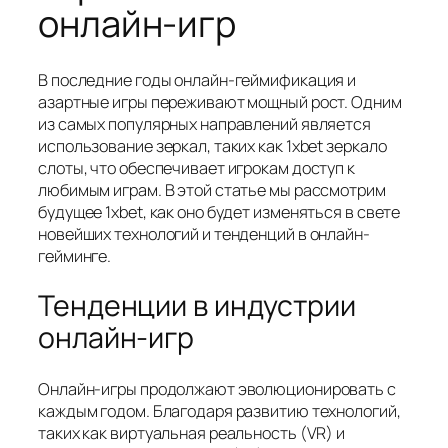
онлайн-игр
В последние годы онлайн-геймификация и
азартные игры переживают мощный рост. Одним
из самых популярных направлений является
использование зеркал, таких как 1xbet зеркало
слоты, что обеспечивает игрокам доступ к
любимым играм. В этой статье мы рассмотрим
будущее 1xbet, как оно будет изменяться в свете
новейших технологий и тенденций в онлайн-
гейминге.
Тенденции в индустрии
онлайн-игр
Онлайн-игры продолжают эволюционировать с
каждым годом. Благодаря развитию технологий,
таких как виртуальная реальность (VR) и