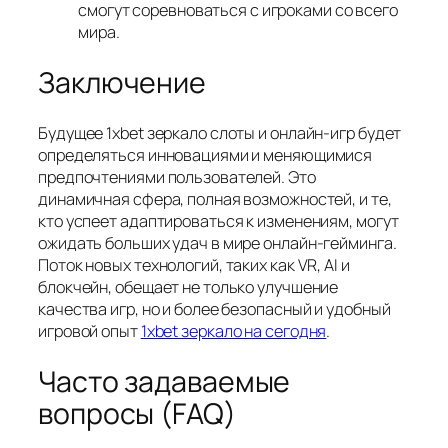
смогут соревноваться с игроками со всего
мира.
Заключение
Будущее 1xbet зеркало слоты и онлайн-игр будет
определяться инновациями и меняющимися
предпочтениями пользователей. Это
динамичная сфера, полная возможностей, и те,
кто успеет адаптироваться к изменениям, могут
ожидать больших удач в мире онлайн-гейминга.
Поток новых технологий, таких как VR, AI и
блокчейн, обещает не только улучшение
качества игр, но и более безопасный и удобный
игровой опыт
1xbet зеркало на сегодня
.
Часто задаваемые
вопросы (FAQ)