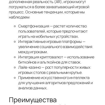
дополненная реальность (AR), игроки могут
погружаться в более захватывающий игровой
процесс. Основные тенденции, которые мы
наблюдаем:
Смартфонизация — растет количество
пользователей, которые предпочитают
играть на мобильных устройствах.
Интерактивные игровые платформы —
увеличение социального взаимодействия
между игроками.
Интеграция криптовалют — использование
биткойнов и альткойнов для ставок.
Лайв-казино — рост популярности живых
игровых столов с реальными крупье.
Применение искусственного интеллекта
для улучшения алгоритмов предложений и
анализа данных.
Преимущества