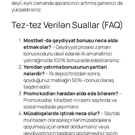
deyil, eyni zamanda qazancınızı artırma şansınızı da
yüksəldirsiniz.
Tez-tez Verilən Suallar (FAQ)
Mostbet-də qeydiyyat bonusu necə əldə
etmək olar?
– Qeydiyyat prosesi zamanı
bonus kodunu daxil edərək ilk əmanətinizi
yatırdığınızda 100% bonus əldə edə bilərsiniz.
Yenidən yatırma bonusunun şərtləri
nələrdir?
– İlk depozitinizdən sonra,
qoyduğunuz məbləğin 50%-i bonus olaraq
təqdim edilir.
Promo kodları haradan əldə edə bilərəm?
–
Promo kodlar, Mostbet-in rəsmi saytında və
sosial mediada yayımlanır.
Müsabiqələrdə iştirak necə olur?
– Saytda
müntəzəm olaraq keçirilən müsabiqələrə
qoşulmaq üçün anket doldurmanız və ya
qeydiyyatınızın təsdiqini gözləməyiniz lazım