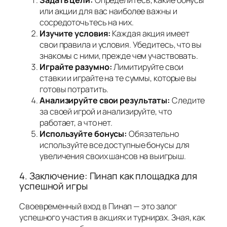
или акции для вас наиболее важны и
сосредоточьтесь на них.
Изучите условия:
Каждая акция имеет
свои правила и условия. Убедитесь, что вы
знакомы с ними, прежде чем участвовать.
Играйте разумно:
Лимитируйте свои
ставки и играйте на те суммы, которые вы
готовы потратить.
Анализируйте свои результаты:
Следите
за своей игрой и анализируйте, что
работает, а что нет.
Используйте бонусы:
Обязательно
используйте все доступные бонусы для
увеличения своих шансов на выигрыш.
4. Заключение: Пинап как площадка для
успешной игры
Своевременный вход в Пинап — это залог
успешного участия в акциях и турнирах. Зная, как