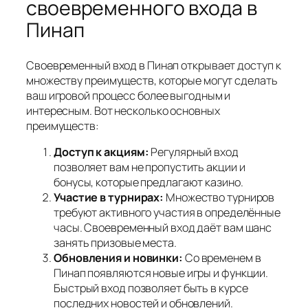
своевременного входа в
Пинап
Своевременный вход в Пинап открывает доступ к
множеству преимуществ, которые могут сделать
ваш игровой процесс более выгодным и
интересным. Вот несколько основных
преимуществ:
Доступ к акциям:
Регулярный вход
позволяет вам не пропустить акции и
бонусы, которые предлагают казино.
Участие в турнирах:
Множество турниров
требуют активного участия в определённые
часы. Своевременный вход даёт вам шанс
занять призовые места.
Обновления и новинки:
Со временем в
Пинап появляются новые игры и функции.
Быстрый вход позволяет быть в курсе
последних новостей и обновлений.