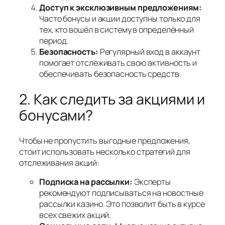
Доступ к эксклюзивным предложениям:
Часто бонусы и акции доступны только для
тех, кто вошёл в систему в определённый
период.
Безопасность:
Регулярный вход в аккаунт
помогает отслеживать свою активность и
обеспечивать безопасность средств.
2. Как следить за акциями и
бонусами?
Чтобы не пропустить выгодные предложения,
стоит использовать несколько стратегий для
отслеживания акций:
Подписка на рассылки:
Эксперты
рекомендуют подписываться на новостные
рассылки казино. Это позволит быть в курсе
всех свежих акций.