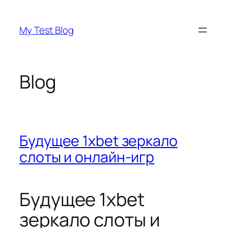
Skip
to
My Test Blog
content
Blog
Будущее 1xbet зеркало
слоты и онлайн-игр
Будущее 1xbet
зеркало слоты и