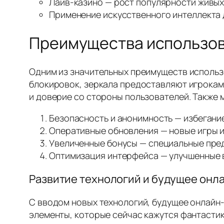
Лайв-казино — рост популярности живых
Применение искусственного интеллекта 
Преимущества использова
Одним из значительных преимуществ использо
блокировок, зеркала предоставляют игрокам
и доверие со стороны пользователей. Также
Безопасность и анонимность — избегани
Оперативные обновления — новые игры и
Увеличенные бонусы — специальные пред
Оптимизация интерфейса — улучшенные в
Развитие технологий и будущее онл
С вводом новых технологий, будущее онлайн-
элементы, которые сейчас кажутся фантастик