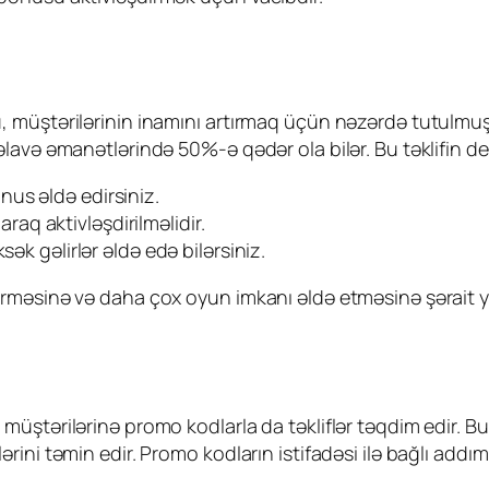
, müştərilərinin inamını artırmaq üçün nəzərdə tutulm
avə əmanətlərində 50%-ə qədər ola bilər. Bu təklifin det
us əldə edirsiniz.
q aktivləşdirilməlidir.
ək gəlirlər əldə edə bilərsiniz.
rməsinə və daha çox oyun imkanı əldə etməsinə şərait y
üştərilərinə promo kodlarla da təkliflər təqdim edir. Bu
ini təmin edir. Promo kodların istifadəsi ilə bağlı addıml