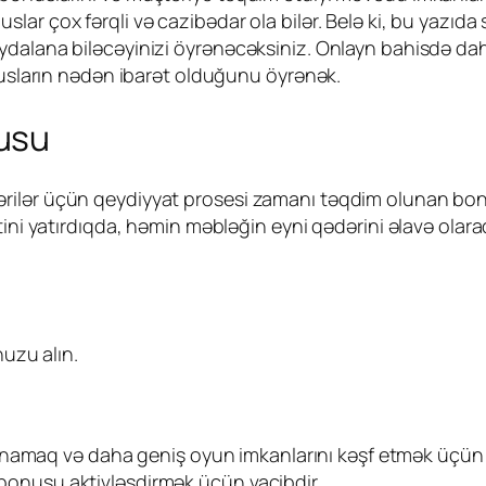
ar çox fərqli və cazibədar ola bilər. Belə ki, bu yazıda
ydalana biləcəyinizi öyrənəcəksiniz. Onlayn bahisdə dah
onusların nədən ibarət olduğunu öyrənək.
usu
rilər üçün qeydiyyat prosesi zamanı təqdim olunan bonu
tini yatırdıqda, həmin məbləğin eyni qədərini əlavə olaraq
:
uzu alın.
ı sınamaq və daha geniş oyun imkanlarını kəşf etmək üçün
bonusu aktivləşdirmək üçün vacibdir.