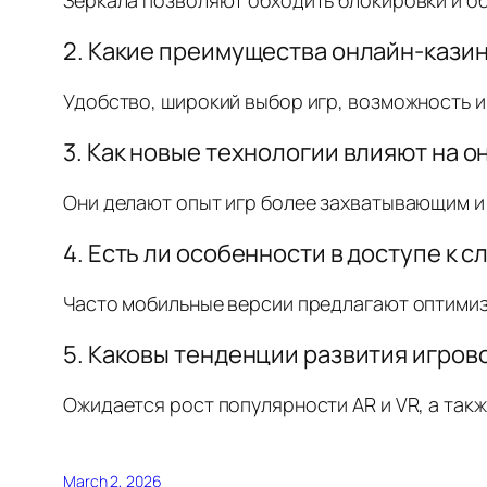
2. Какие преимущества онлайн-кази
Удобство, широкий выбор игр, возможность и
3. Как новые технологии влияют на
Они делают опыт игр более захватывающим и
4. Есть ли особенности в доступе к
Часто мобильные версии предлагают оптимиз
5. Каковы тенденции развития игров
Ожидается рост популярности AR и VR, а так
March 2, 2026