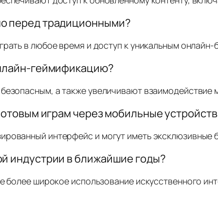
но перед традиционными?
грать в любое время и доступ к уникальным онлайн-
 онлайн-геймификацию?
 безопасным, а также увеличивают взаимодействие 
 слотовым играм через мобильные устройств
ированный интерфейс и могут иметь эксклюзивные 
ой индустрии в ближайшие годы?
же более широкое использование искусственного инте