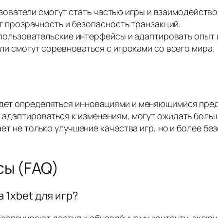
зователи смогут стать частью игры и взаимодейство
т прозрачность и безопасность транзакций.
пользовательские интерфейсы и адаптировать опыт 
и смогут соревноваться с игроками со всего мира.
будет определяться инновациями и меняющимися пре
т адаптироваться к изменениям, могут ожидать боль
щает не только улучшение качества игр, но и более 
сы (FAQ)
 1xbet для игр?
еспечивают доступ к обновлённому контенту, включ