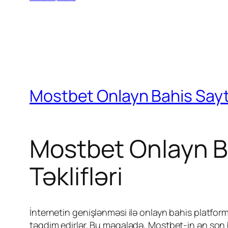
Mostbet Onlayn Bahis Saytla
Mostbet Onlayn Ba
Təklifləri
İnternetin genişlənməsi ilə onlayn bahis platform
təqdim edirlər. Bu məqalədə, Mostbet-in ən son b