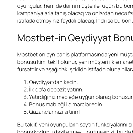
oyunçular, həm də daimi müştərilər üçün bu bonusl
kampaniyalarla tanış olacaq və onlardan necə fa
istifadə etməyiniz faydalı olacaq. İndi isə bu b
Mostbet-in Qeydiyyat Bon
Mostbet onlayn bahis platformasında yeni müştə
bonusu kimi təklif olunur, yəni müştəri ilk əmanə
fürsətdir və aşağıdakı şəkildə istifadə oluna bilər
Qeydiyyatdan keçin.
İlk dəfə depozit yatırın.
Yatırdığınız məbləğə uyğun olaraq bonusun
Bonus məbləği ilə mərclər edin.
Qazanclarınızı artırın!
Bu təklif, yeni oyunçuların saytın funksiyaların
bonus kodunu daxil etməyi unutmayın ki, bu da 