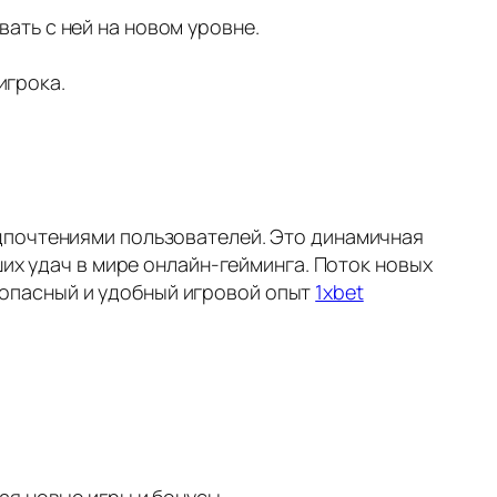
вать с ней на новом уровне.
игрока.
дпочтениями пользователей. Это динамичная
ших удач в мире онлайн-гейминга. Поток новых
безопасный и удобный игровой опыт
1xbet
ая новые игры и бонусы.