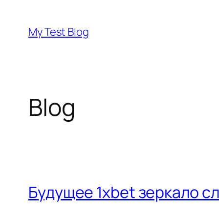
Skip
to
My Test Blog
content
Blog
Будущее 1xbet зеркало с