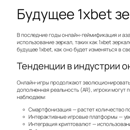
Будущее 1xbet з
В последние годы онлайн-геймификация и аз
использование зеркал, таких как 1xbet зерка
будущее 1xbet, как оно будет изменяться в с
Тенденции в индустрии о
Онлайн-игры продолжают эволюционировать с
дополненная реальность (AR), игроки могут 
наблюдаем:
Смартфонизация — растет количество по
Интерактивные игровые платформы — ув
Интеграция криптовалют — использовани