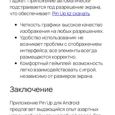
гаджет. Приложение автоматически
подстраивается под разрешение экрана,
что обеспечивает:
Pin Up kz скачать
Четкость графики: высокое качество
изображения на любых разрешениях.
Удобство использования: не
возникает проблем с отображением
интерфейса; все элементы всегда
размещаются корректно.
Комфортный геймплей: возможность
легко взаимодействовать с игрой,
независимо от размеров экрана.
Заключение
Приложение Pin Up для Android
предлагает выдающийся опыт азартных