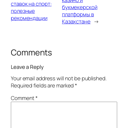
казино и
ставок на спорт:
букмекерской
полезные
платформы в
рекомендации
Казахстане
→
Comments
Leave a Reply
Your email address will not be published.
Required fields are marked
*
Comment
*