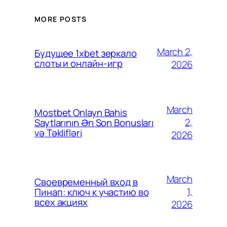
MORE POSTS
March 2,
Будущее 1xbet зеркало
слоты и онлайн-игр
2026
March
Mostbet Onlayn Bahis
2,
Saytlarının Ən Son Bonusları
və Təklifləri
2026
March
Своевременный вход в
1,
Пинап: ключ к участию во
всех акциях
2026