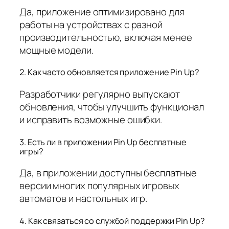
Да, приложение оптимизировано для
работы на устройствах с разной
производительностью, включая менее
мощные модели.
2. Как часто обновляется приложение Pin Up?
Разработчики регулярно выпускают
обновления, чтобы улучшить функционал
и исправить возможные ошибки.
3. Есть ли в приложении Pin Up бесплатные
игры?
Да, в приложении доступны бесплатные
версии многих популярных игровых
автоматов и настольных игр.
4. Как связаться со службой поддержки Pin Up?