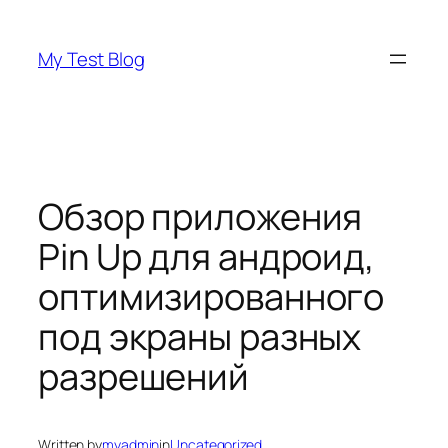
Skip
to
My Test Blog
content
Обзор приложения
Pin Up для андроид,
оптимизированного
под экраны разных
разрешений
Written by
myadmin
in
Uncategorized