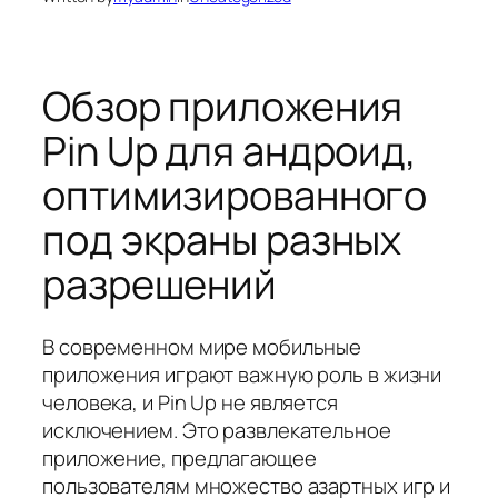
Обзор приложения
Pin Up для андроид,
оптимизированного
под экраны разных
разрешений
В современном мире мобильные
приложения играют важную роль в жизни
человека, и Pin Up не является
исключением. Это развлекательное
приложение, предлагающее
пользователям множество азартных игр и