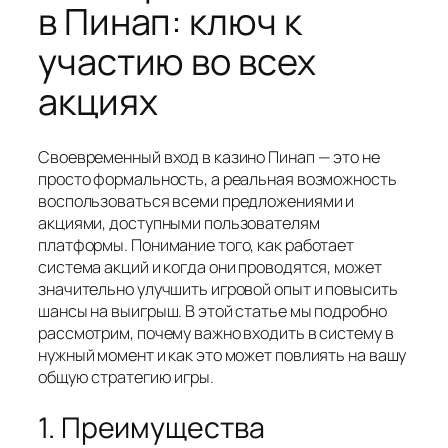
в Пинап: ключ к
участию во всех
акциях
Своевременный вход в казино Пинап — это не
просто формальность, а реальная возможность
воспользоваться всеми предложениями и
акциями, доступными пользователям
платформы. Понимание того, как работает
система акций и когда они проводятся, может
значительно улучшить игровой опыт и повысить
шансы на выигрыш. В этой статье мы подробно
рассмотрим, почему важно входить в систему в
нужный момент и как это может повлиять на вашу
общую стратегию игры.
1. Преимущества