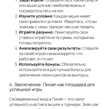
или акции для вас наиболее важны и
сосредоточьтесь на них.
Изучите условия:
Каждая акция имеет
свои правила и условия. Убедитесь, что вы
знакомы с ними, прежде чем участвовать.
Играйте разумно:
Лимитируйте свои
ставки и играйте на те суммы, которые вы
готовы потратить.
Анализируйте свои результаты:
Следите
за своей игрой и анализируйте, что
работает, а что нет.
Используйте бонусы:
Обязательно
используйте все доступные бонусы для
увеличения своих шансов на выигрыш.
4. Заключение: Пинап как площадка для
успешной игры
Своевременный вход в Пинап — это залог
успешного участия в акциях и турнирах. Зная, как