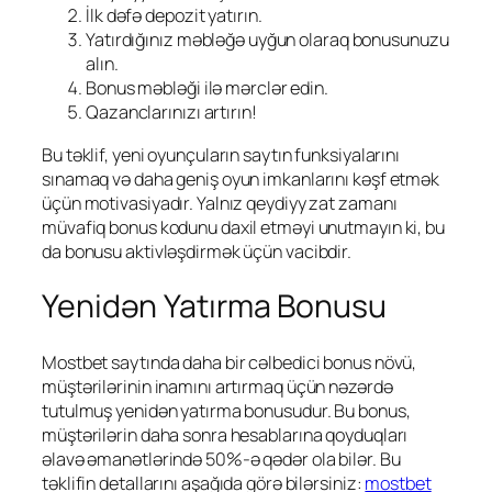
İlk dəfə depozit yatırın.
Yatırdığınız məbləğə uyğun olaraq bonusunuzu
alın.
Bonus məbləği ilə mərclər edin.
Qazanclarınızı artırın!
Bu təklif, yeni oyunçuların saytın funksiyalarını
sınamaq və daha geniş oyun imkanlarını kəşf etmək
üçün motivasiyadır. Yalnız qeydiyy zat zamanı
müvafiq bonus kodunu daxil etməyi unutmayın ki, bu
da bonusu aktivləşdirmək üçün vacibdir.
Yenidən Yatırma Bonusu
Mostbet saytında daha bir cəlbedici bonus növü,
müştərilərinin inamını artırmaq üçün nəzərdə
tutulmuş yenidən yatırma bonusudur. Bu bonus,
müştərilərin daha sonra hesablarına qoyduqları
əlavə əmanətlərində 50%-ə qədər ola bilər. Bu
təklifin detallarını aşağıda görə bilərsiniz:
mostbet