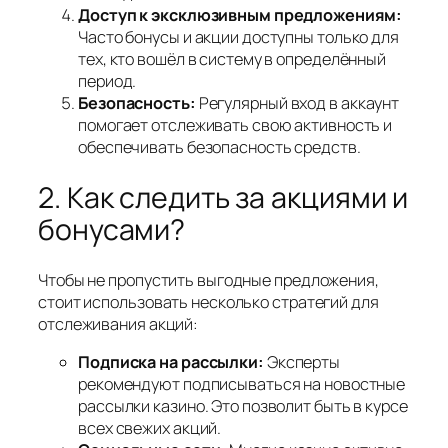
Доступ к эксклюзивным предложениям:
Часто бонусы и акции доступны только для
тех, кто вошёл в систему в определённый
период.
Безопасность:
Регулярный вход в аккаунт
помогает отслеживать свою активность и
обеспечивать безопасность средств.
2. Как следить за акциями и
бонусами?
Чтобы не пропустить выгодные предложения,
стоит использовать несколько стратегий для
отслеживания акций:
Подписка на рассылки:
Эксперты
рекомендуют подписываться на новостные
рассылки казино. Это позволит быть в курсе
всех свежих акций.