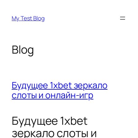
Skip
to
My Test Blog
content
Blog
Будущее 1xbet зеркало
слоты и онлайн-игр
Будущее 1xbet
зеркало слоты и