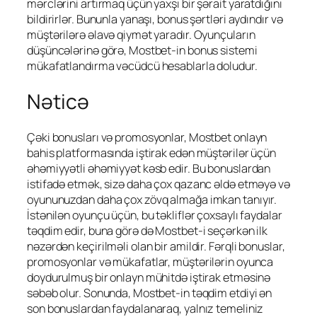
mərclərini artırmaq üçün yaxşı bir şərait yaratdığını
bildirirlər. Bununla yanaşı, bonus şərtləri aydındır və
müştərilərə əlavə qiymət yaradır. Oyunçuların
düşüncələrinə görə, Mostbet-in bonus sistemi
mükafatlandırma vəcüdcü hesablarla doludur.
Nəticə
Çəki bonusları və promosyonlar, Mostbet onlayn
bahis platformasında iştirak edən müştərilər üçün
əhəmiyyətli əhəmiyyət kəsb edir. Bu bonuslardan
istifadə etmək, sizə daha çox qazanc əldə etməyə və
oyununuzdan daha çox zövq almağa imkan tanıyır.
İstənilən oyunçu üçün, bu təkliflər çoxsaylı faydalar
təqdim edir, buna görə də Mostbet-i seçərkən ilk
nəzərdən keçirilməli olan bir amildir. Fərqli bonuslar,
promosyonlar və mükafatlar, müştərilərin oyunca
doydurulmuş bir onlayn mühitdə iştirak etməsinə
səbəb olur. Sonunda, Mostbet-in təqdim etdiyi ən
son bonuslardan faydalanaraq, yalnız temeliniz