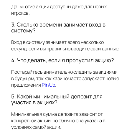
Да, многие акции доступны даже для новых
игроков.
3. Сколько времени занимает вход в
систему?
Вход в систему занимает всего несколько
секунд, если вы правильно вводите свои данные.
4. Что делать, если я пропустил акцию?
Постарайтесь внимательно следить за акциями
в будущем, так как казино часто запускает новые
предложения
Pin Up
.
5. Какой минимальный депозит для
участия в акциях?
Минимальная сумма депозита зависит от
конкретной акции, но обычно она указана в
условиях самой акции.