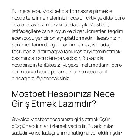
Bu məqalədə, Mostbet platformasına girməklə
hesab tənzimləmələrinizi necə effektiv şəkildə idarə
edə biləcəyinizi müzakirə edəcəyik. Mostbet,
istifadəçilərə bahis, oyun və digər xidmətləri təqdim
edən populyar bir onlayn platformadır. Hesabınızın
parametrlərini düzgün tənzimləmək, istifadəçi
təcrübənizi artırmaq və təhlükəsizliyi təmin etmək
baxımından son dərəcə vacibdir. Bu yazıda
hesabınızın təhlükəsizliyi, şəxsi məlumatların idarə
edilməsi və hesab parametrlərinə necə daxil
olacağınızı öyrənəcəksiniz.
Mostbet Hesabınıza Necə
Giriş Etmək Lazımdır?
Əvvəlcə Mostbet hesabınıza giriş etmək üçün
düzgün addımları izləmək vacibdir. Bu addımlar
sadədir və istifadəçilərin rahatlığına yönəldilmişdir: