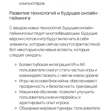
компьютеров.
Развитие технологий и будущее онлайн-
гейминга
С вводом новых технологий, будущее онлайн-
гейминга выглядит многообещающим. Будущие
версии слотов и игр будут включать в себя
элементы, которые сейчас кажутся фантастикой.
Вот некоторые ключевые аспекты, которые
следует ожидать:
Более глубокая интеграция VR и AR:
пользователи смогут стать частью игры и
взаимодействовать с ней на новом уровне.
Игры на основе блокчейна: обеспечивают
прозрачность и безопасность транзакций.
Машинное обучение: позволит улучшить
пользовательские интерфейсы и
адаптировать опыт игрока.
Обширные мировые турниры: пользователи