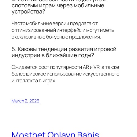
слотовым играм через мобильные
устройства?
Часто мобильные версии предлагают
оптимизированный интерфейс и могут иметь
эксклюзивные бонусные предложения.
5. Каковы тенденции развития игровой
индустрии в ближайшие годы?
Ожидается рост популярности AR и VR, а также
более широкое использование искусственного
интеллекта в играх.
March 2, 2026
Mostbet Onlayn Bahis