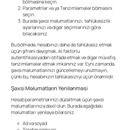
bölməsinə keçin.
Parametrlər və ya Tənzimləmələr bölməsini
seçin.
Burada şəxsi məlumatlarınızı, təhlükəsizlik
ayarlarınızı və digər seçimlərinizi görə
biləcəksiniz.
Bu bölmədə, hesabınızı daha da təhlükəsiz etmək
üçün şifrəni dəyişmək, iki faktorlu
autentifikasiyadan istifadə etmək və digər müvafiq
tənzimləmələr etmək imkanınız var. Eyni zamanda,
şəxsi məlumatlarınızı güncellemeyi unutmayın,
çünki bu, hesabınızın təhlükəsizliyi üçün önəmlidir.
Şəxsi Məlumatların Yenilənməsi
Hesab parametrlərinizi düzəltmək üçün şəxsi
məlumatlarınıza daxil olun. Burada aşağıdakı
məlumatları yeniləyə bilərsiniz:
Ad və soyad
Telefon nömrəsi