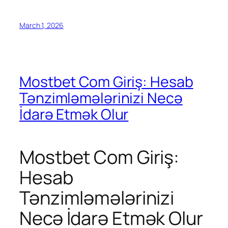
March 1, 2026
Mostbet Com Giriş: Hesab
Tənzimləmələrinizi Necə
İdarə Etmək Olur
Mostbet Com Giriş:
Hesab
Tənzimləmələrinizi
Necə İdarə Etmək Olur