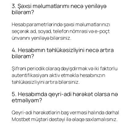
3. Şəxsi məlumatlarımı necə yeniləyə
bilərəm?
Hesab parametrlərində şəxsi məlumatlarınızı
seçərək ad, soyad, telefon nömrəsi və e-poçt
ünvanını yeniləyə bilərsiniz.
4. Hesabımın təhlükəsizliyini necə artıra
bilərəm?
Şifrəni periodik olaraq dəyişdirmək və iki faktorlu
autentifikasiyanı aktiv etməkla hesabınızın
təhlükəsizliyini artıra bilərsiniz.
5. Hesabımda qeyri-adi hərəkət olarsa nə
etməliyəm?
Qeyri-adi hərəkətlərin baş verməsi halında dərhal
Mostbet müştəri dəstəyi ilə əlaqə saxlamalısınız.